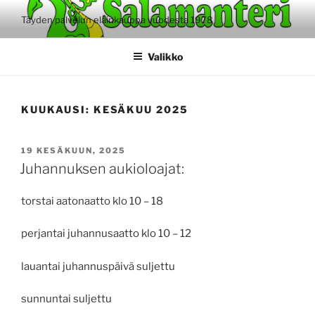
Siirry
Täyden palvelun eläinkauppa vuodesta 1978
sisältöön
Valikko
KUUKAUSI:
KESÄKUU 2025
JULKAISTU
19 KESÄKUUN, 2025
Juhannuksen aukioloajat:
torstai aatonaatto klo 10 – 18
perjantai juhannusaatto klo 10 – 12
lauantai juhannuspäivä suljettu
sunnuntai suljettu