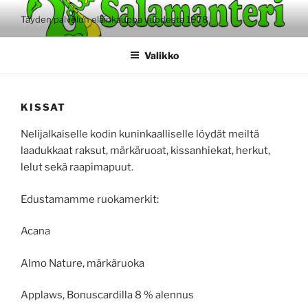
Siirry
Täyden palvelun eläinkauppa vuodesta 1978
sisältöön
Valikko
KISSAT
Nelijalkaiselle kodin kuninkaalliselle löydät meiltä
laadukkaat raksut, märkäruoat, kissanhiekat, herkut,
lelut sekä raapimapuut.
Edustamamme ruokamerkit:
Acana
Almo Nature, märkäruoka
Applaws, Bonuscardilla 8 % alennus